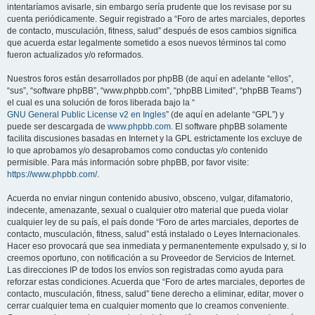
intentaríamos avisarle, sin embargo sería prudente que los revisase por su
cuenta periódicamente. Seguir registrado a “Foro de artes marciales, deportes
de contacto, musculación, fitness, salud” después de esos cambios significa
que acuerda estar legalmente sometido a esos nuevos términos tal como
fueron actualizados y/o reformados.
Nuestros foros están desarrollados por phpBB (de aquí en adelante “ellos”,
“sus”, “software phpBB”, “www.phpbb.com”, “phpBB Limited”, “phpBB Teams”)
el cual es una solución de foros liberada bajo la “
GNU General Public License v2 en Ingles
” (de aquí en adelante “GPL”) y
puede ser descargada de
www.phpbb.com
. El software phpBB solamente
facilita discusiones basadas en Internet y la GPL estrictamente los excluye de
lo que aprobamos y/o desaprobamos como conductas y/o contenido
permisible. Para más información sobre phpBB, por favor visite:
https://www.phpbb.com/
.
Acuerda no enviar ningun contenido abusivo, obsceno, vulgar, difamatorio,
indecente, amenazante, sexual o cualquier otro material que pueda violar
cualquier ley de su país, el país donde “Foro de artes marciales, deportes de
contacto, musculación, fitness, salud” está instalado o Leyes Internacionales.
Hacer eso provocará que sea inmediata y permanentemente expulsado y, si lo
creemos oportuno, con notificación a su Proveedor de Servicios de Internet.
Las direcciones IP de todos los envíos son registradas como ayuda para
reforzar estas condiciones. Acuerda que “Foro de artes marciales, deportes de
contacto, musculación, fitness, salud” tiene derecho a eliminar, editar, mover o
cerrar cualquier tema en cualquier momento que lo creamos conveniente.