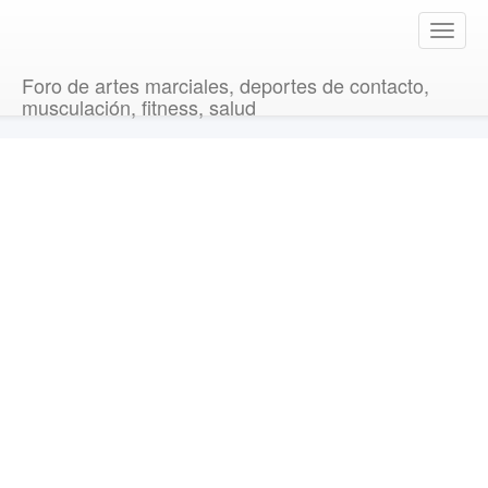
T
o
g
Foro de artes marciales, deportes de contacto,
g
musculación, fitness, salud
l
e
n
a
v
i
g
a
t
i
o
n