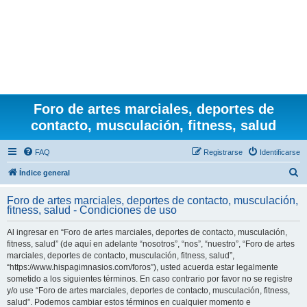
Foro de artes marciales, deportes de
contacto, musculación, fitness, salud
FAQ
Registrarse
Identificarse
B
Índice general
u
Foro de artes marciales, deportes de contacto, musculación,
s
fitness, salud - Condiciones de uso
c
Al ingresar en “Foro de artes marciales, deportes de contacto, musculación,
a
fitness, salud” (de aquí en adelante “nosotros”, “nos”, “nuestro”, “Foro de artes
r
marciales, deportes de contacto, musculación, fitness, salud”,
“https://www.hispagimnasios.com/foros”), usted acuerda estar legalmente
sometido a los siguientes términos. En caso contrario por favor no se registre
y/o use “Foro de artes marciales, deportes de contacto, musculación, fitness,
salud”. Podemos cambiar estos términos en cualquier momento e