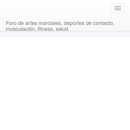
T
o
g
Foro de artes marciales, deportes de contacto,
g
musculación, fitness, salud
l
e
n
a
v
i
g
a
t
i
o
n