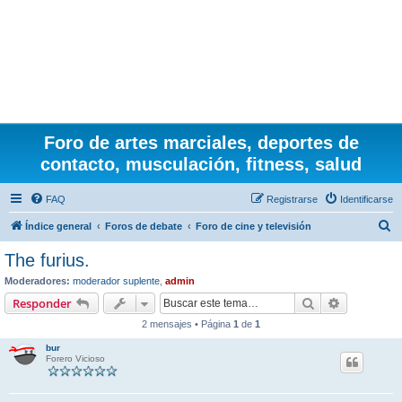
Foro de artes marciales, deportes de
contacto, musculación, fitness, salud
FAQ
Registrarse
Identificarse
B
Índice general
Foros de debate
Foro de cine y televisión
u
The furius.
s
Moderadores:
moderador suplente
,
admin
c
Buscar
Búsqueda 
Responder
a
2 mensajes • Página
1
de
1
r
bur
Forero Vicioso