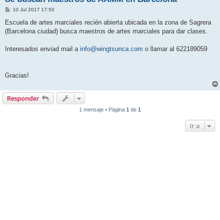
M
10 Jul 2017 17:50
e
n
Escuela de artes marciales recién abierta ubicada en la zona de Sagrera
s
(Barcelona ciudad) busca maestros de artes marciales para dar clases.
a
j
e
Interesados enviad mail a
info@wingtsunca.com
o llamar al 622189059
Gracias!
Responder
1 mensaje • Página
1
de
1
Ir a