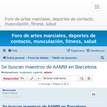
T
o
g
Foro de artes marciales, deportes de contacto,
g
musculación, fitness, salud
l
e
Foro de artes marciales, deportes de
n
a
contacto, musculación, fitness, salud
v
i
FAQ
Registrarse
Identificarse
g
B
Índice general
Foros de debate
Tablón de anuncios
a
u
t
Se buscan maestros de AAMM en Barcelona
i
s
Moderadores:
moderador suplente
,
admin
o
c
Buscar
Búsqueda 
Responder
n
a
1 mensaje • Página
1
de
1
r
Wtconcepts
Forero Nuevo
Se buscan maestros de AAMM en Barcelona